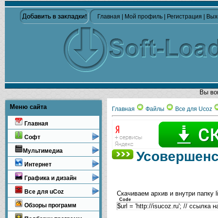
Главная
|
Мой профиль
|
Регистрация
|
Вых
Вы во
Меню сайта
Главная
Файлы
Все для Ucoz
Главная
Софт
Мультимедиа
Усовершенс
Интернет
Графика и дизайн
Все для uCoz
Скачиваем архив и внутри папку l
Code
Обзоры программ
$url = 'http://isucoz.ru'; // ссылка 