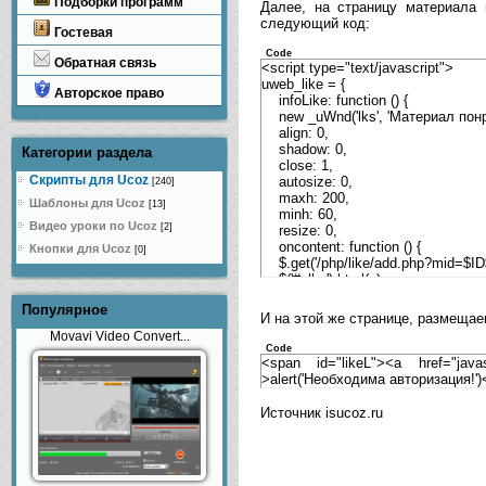
Подборки программ
Далее, на страницу материала
следующий код:
Гостевая
Code
Обратная связь
<script type="text/javascript">
uweb_like = {
Авторское право
infoLike: function () {
new _uWnd('lks', 'Материал понр
align: 0,
shadow: 0,
Категории раздела
close: 1,
Скрипты для Ucoz
autosize: 0,
[240]
maxh: 200,
Шаблоны для Ucoz
[13]
minh: 60,
Видео уроки по Ucoz
[2]
resize: 0,
oncontent: function () {
Кнопки для Ucoz
[0]
$.get('/php/like/add.php?mid=$ID$
$('#ulks').html(e);
});
Популярное
setTimeout(function () {
И на этой же странице, размещаем
_uWnd.getbyname('lks').checksi
Movavi Video Convert...
},
Code
1000);
<span id="likeL"><a href="javas
}
>alert('Необходима авторизация!')
},
'<div id="ulks"></div>')
Источник isucoz.ru
},
<?if($USER_LOGGED_IN$)?>addlike
$('#likeL').html('<span style="col
$.post('/php/like/add.php', {