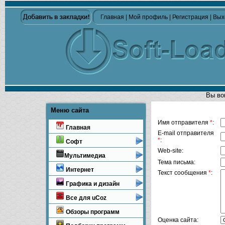
Главная
|
Мой профиль
|
Регистрация
|
Вых
Вы во
Меню сайта
Имя отправителя
*
:
Главная
E-mail отправителя
*
:
Софт
Web-site:
Мультимедиа
Тема письма:
Интернет
Текст сообщения
*
:
Графика и дизайн
Все для uCoz
Обзоры программ
Оценка сайта: