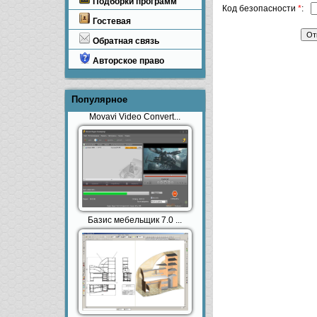
Подборки программ
Код безопасности
*
:
Гостевая
Обратная связь
Авторское право
Популярное
Movavi Video Convert...
Базис мебельщик 7.0 ...