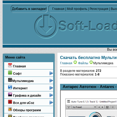
Главная
|
Мой профиль
|
Регистрация
|
Вых
Вы во
Меню сайта
Скачать бесплатно Мульт
Главная
Файлы
Мультимедиа
Главная
В разделе материалов
:
272
Софт
Показано материалов
:
1-8
Мультимедиа
Антарес Автотюн - Antares -
Интернет
Графика и дизайн
Все для uCoz
Обзоры программ