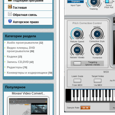
Подборки программ
Гостевая
Обратная связь
Авторское право
Категории раздела
Audio проигрыватели
[32]
Видео плееры, DVD
проигрыватели
[69]
Кодеки
[15]
Запись CD,DVD
[42]
Редакторы
[76]
Конвертеры и кодировщики
[59]
Популярное
Movavi Video Convert...