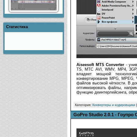
Статистика
Aiseesoft MTS Converter
- уни
TS, МТС AVI, WMV, MP4, 3GP,
владеет мощной технологи
конвертирование MPG, MPEG, 
файлов высокой чёткости. В до
оптимизировать файлы, наприм
функцию деинтерлейсинга, обре
Категория:
Конвертеры и кодировщики
|
GoPro Studio 2.0.1 - Гоупро