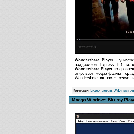
Wondershare Player
- универс
поддержкой Express HD, кото
Wondershare Player
по сравнени
открывает медиа-файлы гораз
Wondershare, он также требует
Категория:
Видео плееры, DVD проигры
Macgo Windows Blu-ray Playe