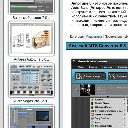
AutoTune 8
- это новое поколен
Auto-Tune
(
Антарес Автотюн
) 
инструментов, без искажений
исполнения - с качеством звук
Базис мебельщик 7.0 ...
и выходит является разница
ясностью, скоростью и простото
Категория:
Редакторы
| Просмотров: 19
Aiseesoft MTS Converter 6.3
Antares Autotune 5.0...
SONY Vegas Pro 12.0 ...