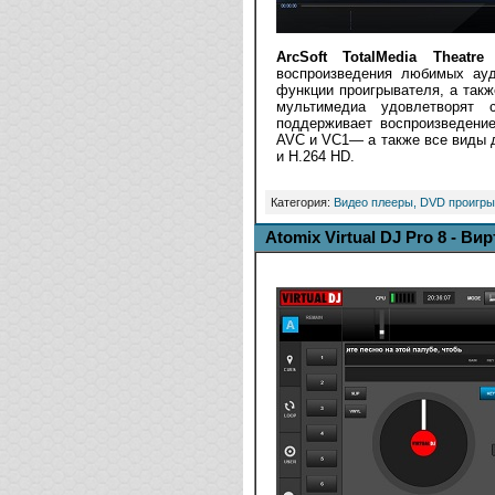
ArcSoft TotalMedia Theatre
-
воспроизведения любимых ау
функции проигрывателя, а так
мультимедиа удовлетворят с
поддерживает воспроизведени
AVC и VC1— а также все виды д
и H.264 HD.
Категория:
Видео плееры, DVD проигры
Atomix Virtual DJ Pro 8 - В