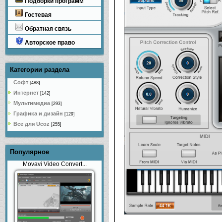
Подборки программ
Гостевая
Обратная связь
Авторское право
Категории раздела
Софт
[488]
Интернет
[142]
Мультимедиа
[293]
Графика и дизайн
[129]
Все для Ucoz
[255]
Популярное
Movavi Video Convert...