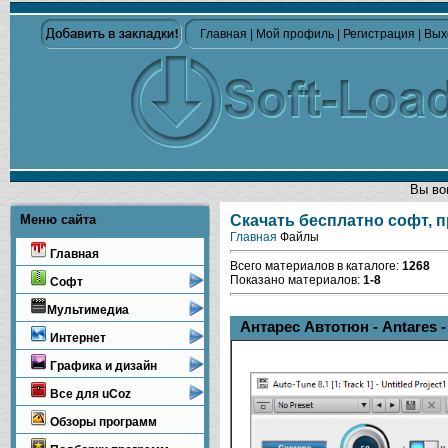
Главная
|
Мой профиль
|
Регистрация
|
Вых
Вы во
Меню сайта
Скачать бесплатно софт, 
Главная
Файлы
Главная
Всего материалов в каталоге
:
1268
Показано материалов
:
1-8
Софт
Мультимедиа
Антарес Автотюн - Antares -
Интернет
Графика и дизайн
Все для uCoz
Обзоры программ