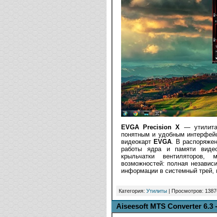
EVGA Precision X
— утилита 
понятным и удобным интерфейс
видеокарт
EVGA
. В распоряже
работы ядра и памяти видео
крыльчатки вентиляторов, 
возможностей: полная независ
информации в системный трей, п
Категория:
Утилиты
| Просмотров: 1387
Aiseesoft MTS Converter 6.3