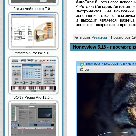
AutoTune 8
- это новое поколен
Auto-Tune
(
Антарес Автотюн
) 
Базис мебельщик 7.0 ...
инструментов, без искажений
исполнения - с качеством звук
и выходит является разница
ясностью, скоростью и простото
Категория:
Редакторы
| Просмотров: 19
Honeyview 5.18 - просмотр 
Antares Autotune 5.0...
SONY Vegas Pro 12.0 ...