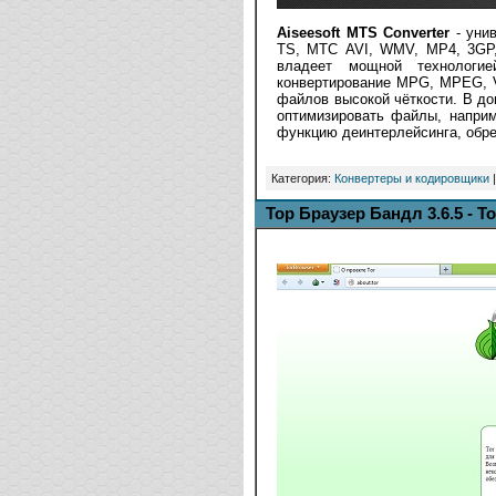
Aiseesoft MTS Converter
- уни
TS, МТС AVI, WMV, MP4, 3GP,
владеет мощной технологи
конвертирование MPG, MPEG, 
файлов высокой чёткости. В до
оптимизировать файлы, наприм
функцию деинтерлейсинга, обре
Категория:
Конвертеры и кодировщики
|
Тор Браузер Бандл 3.6.5 - T