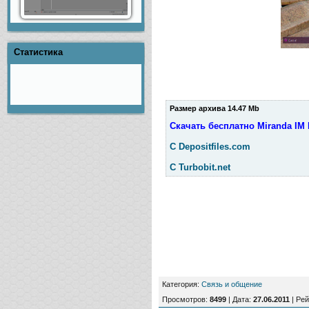
Статистика
Размер архива 14.47
Mb
Скачать бесплатно Miranda IM P
С Depositfiles.com
С Turbobit.net
Категория
:
Связь и общение
Просмотров
:
8499
|
Дата
:
27.06.2011
|
Рей