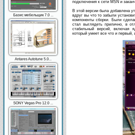
подключения к сети MSN и закан
В этой версии была добавлена ут
Базис мебельщик 7.0 ...
вдруг вы что то забыли установи
компоненты сборки. Были сдела
стал выглядеть прилично, в от
стабильный версий, включая ядр
который умеет все что и первый, 
Antares Autotune 5.0...
SONY Vegas Pro 12.0 ...