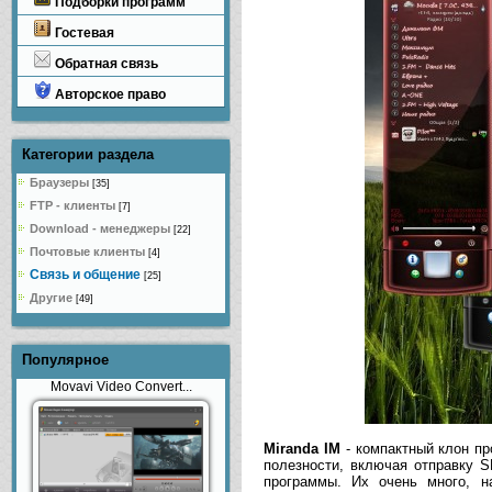
Подборки программ
Гостевая
Обратная связь
Авторское право
Категории раздела
Браузеры
[35]
FTP - клиенты
[7]
Download - менеджеры
[22]
Почтовые клиенты
[4]
Связь и общение
[25]
Другие
[49]
Популярное
Movavi Video Convert...
Miranda IM
- компактный клон п
полезности, включая отправку S
программы. Их очень много, н