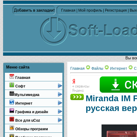
Главная
|
Мой профиль
|
Регистрация
|
Вых
Вы во
Меню сайта
Главная
Файлы
Интернет
С
Главная
Софт
Мультимедиа
Miranda IM 
Интернет
русская вер
Графика и дизайн
Все для uCoz
Обзоры программ